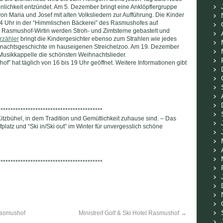
nlichkeit entzündet. Am 5. Dezember bringt eine Anklöpflergruppe
n Maria und Josef mit alten Volksliedern zur Aufführung. Die Kinder
 Uhr in der “Himmlischen Bäckerei” des Rasmushofes auf
Rasmushof-Wirtin werden Stroh- und Zimtsterne gebastelt und
rzähler
bringt die Kindergesichter ebenso zum Strahlen wie jedes
nachtsgeschichte im hauseigenen Streichelzoo. Am 19. Dezember
Musikkappelle die schönsten Weihnachtslieder.
” hat täglich von 16 bis 19 Uhr geöffnet. Weitere Informationen gibt
******************************************
itzbühel, in dem Tradition und Gemütlichkeit zuhause sind. – Das
platz und “Ski in/Ski out” im Winter für unvergesslich schöne
******************************************
Rasmushof
Ministreif Golf & Ski Hotel Rasmushof
→