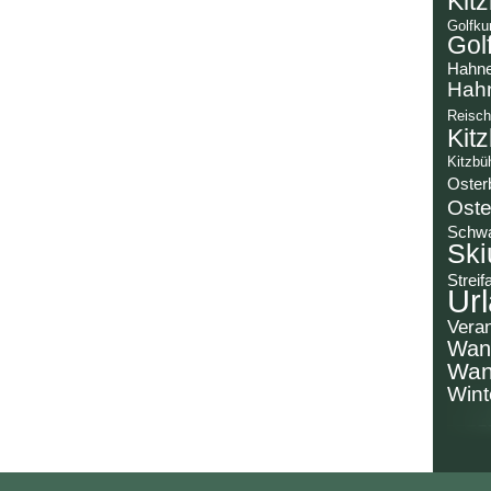
Kit
Golfku
Gol
Hahn
Hah
Reisch
Kit
Kitzbü
Oster
Oste
Schw
Ski
Streif
Url
Veran
Wan
Wan
Wint