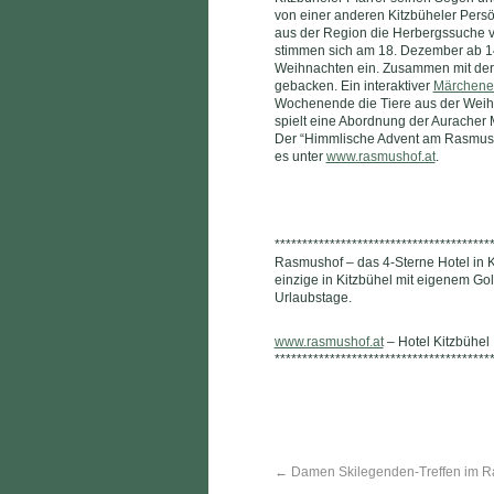
von einer anderen Kitzbüheler Persö
aus der Region die Herbergssuche vo
stimmen sich am 18. Dezember ab 14
Weihnachten ein. Zusammen mit der 
gebacken. Ein interaktiver
Märchene
Wochenende die Tiere aus der Weih
spielt eine Abordnung der Auracher 
Der “Himmlische Advent am Rasmushof
es unter
www.rasmushof.at
.
***************************************
Rasmushof – das 4-Sterne Hotel in K
einzige in Kitzbühel mit eigenem Golf
Urlaubstage.
www.rasmushof.at
– Hotel Kitzbühel
***************************************
←
Damen Skilegenden-Treffen im 