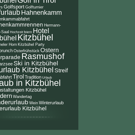
zbühel
Golfsport
rs
Golfturnier
furlaub
Hahnenkamm
enkammabfahrt
nenkammrennen
Hermann-
Hotel
-Saal
Hochzeit feiern
Kitzbühel
zbühel
heler Horn
Kitzbühel Party
Ostern
brunch
Osterfrühstück
Rasmushof
rparade
Ski in Kitzbühel
arzsee
urlaub Kitzbühel
Streif
Tirol
abfahrt
Tradition
Urlaub
aub in Kitzbühel
staltungen Kitzbühel
dern
Wandertag
derurlaub
Winterurlaub
Wein
erurlaub Kitzbühel