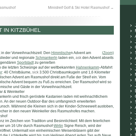
Rasmushof
Ministreif Golf & Ski Hotel Rasmushof
→
 IN KITZBÜHEL
 in der Vorweihnachtszeit: Den
Himmlische
n Advent am
(Zoom)
slieder und regionale
Schmankerln
laden ein,
ask
den Advent abseits
 legendären
Sportstadt
zu genießen
n die letzten Schwünge auf der weltbekannten
Hahnenkamm
-Abfahrt
er
: 40 Christbäume,
sick
3.500 Christbaumkugeln und 1,6 Kilometer
lischen Advent am Rasmushof direkt am Fuße der Streif ein. Vom
mlische Advent bequem zu Fuß zu erreichen. Der Rasmushof wird so
imische und Gäste in der Vorweihnachtszeit.
r & Weinkeller
nkerln und frisch geröstete Kastanien laden mit weihnachtlichem
in. An der neuen Outdoor-Bar des umfangreich erweiterten
nsch. Während die Kleinen sich in der Kinder-Schneewelt austoben,
echer in den neuen Weinkeller des Rasmushofes machen.
ushof
im Zeichen von Tradition und Besinnlichkeit: Mit dem feierlichen
ber um 16 Uhr durch Rasmushof-
Wirtin
Signe Reisch, wird der
ffnet. Untermalt von einheimischen Weisenbläsern gibt der
d die Lichterkette wird bis zum Heiligen Abend jeden Tag aufs Neue