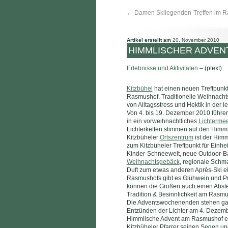
←
Damen Skilegenden-Treffen im 
Artikel erstellt am
20. November 2010
HIMMLISCHER ADVENT
Erlebnisse und Aktivitäten
– (ptext)
Kitzbühel
hat einen neuen Treffpunkt
Rasmushof. Traditionelle Weihnacht
von Alltagsstress und Hektik in der
Von 4. bis 19. Dezember 2010 führe
in ein vorweihnachtliches
Lichterme
Lichterketten stimmen auf den Himm
Kitzbüheler
Ortszentrum
ist der Him
zum Kitzbüheler Treffpunkt für Einhe
Kinder-Schneewelt, neue Outdoor-Ba
Weihnachtsgebäck
, regionale Schma
Duft zum etwas anderen Après-Ski e
Rasmushofs gibt es Glühwein und Pu
können die Großen auch einen Abst
Tradition & Besinnlichkeit am Rasm
Die Adventswochenenden stehen ganz 
Entzünden der Lichter am 4. Dezem
Himmlische Advent am Rasmushof erö
Kitzbüheler Pfarrer seinen Segen un