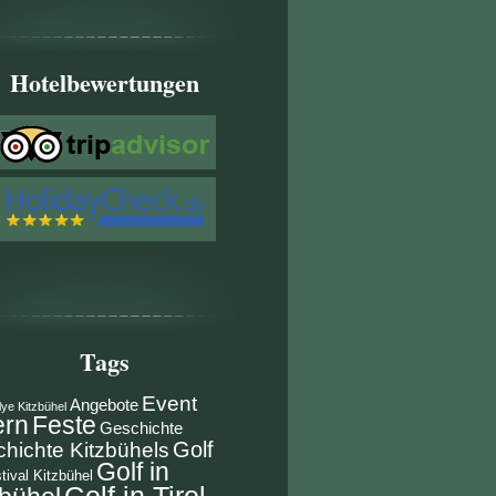
Hotelbewertungen
Tags
Event
Angebote
lye Kitzbühel
ern
Feste
Geschichte
Golf
hichte Kitzbühels
Golf in
tival Kitzbühel
Golf in Tirol