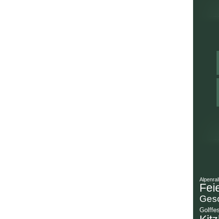
Alpenral
Fei
Gesc
Golffes