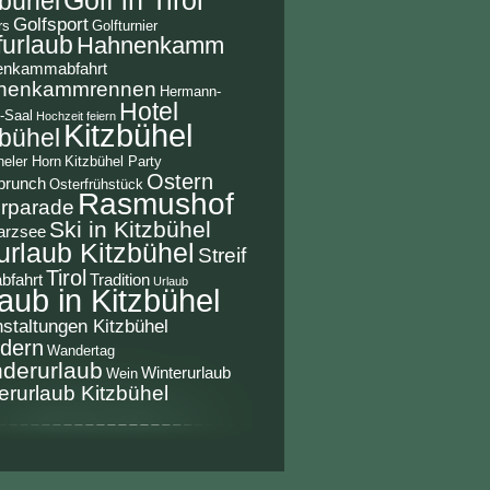
zbühel
Golfsport
rs
Golfturnier
furlaub
Hahnenkamm
enkammabfahrt
nenkammrennen
Hermann-
Hotel
-Saal
Hochzeit feiern
Kitzbühel
zbühel
heler Horn
Kitzbühel Party
Ostern
brunch
Osterfrühstück
Rasmushof
rparade
Ski in Kitzbühel
arzsee
urlaub Kitzbühel
Streif
Tirol
abfahrt
Tradition
Urlaub
aub in Kitzbühel
staltungen Kitzbühel
dern
Wandertag
derurlaub
Winterurlaub
Wein
erurlaub Kitzbühel