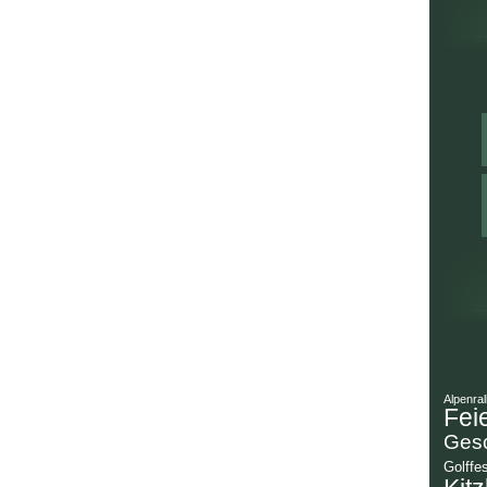
Alpenral
Fei
Gesc
Golffes