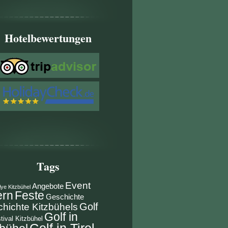
Hotelbewertungen
Tags
Event
Angebote
lye Kitzbühel
ern
Feste
Geschichte
Golf
hichte Kitzbühels
Golf in
tival Kitzbühel
Golf in Tirol