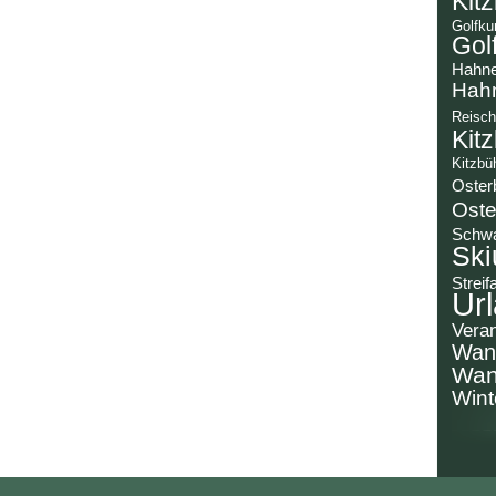
Kit
Golfku
Gol
Hahn
Hah
Reisch
Kit
Kitzbü
Oster
Oste
Schw
Ski
Streif
Url
Veran
Wan
Wan
Wint