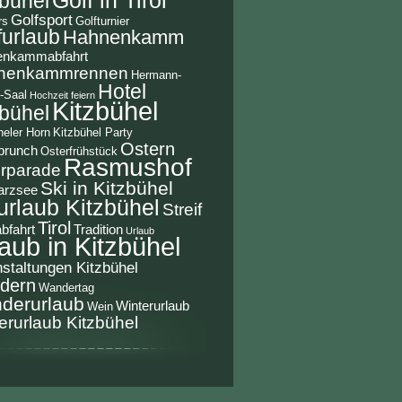
zbühel
Golfsport
rs
Golfturnier
furlaub
Hahnenkamm
enkammabfahrt
nenkammrennen
Hermann-
Hotel
-Saal
Hochzeit feiern
Kitzbühel
zbühel
heler Horn
Kitzbühel Party
Ostern
brunch
Osterfrühstück
Rasmushof
rparade
Ski in Kitzbühel
arzsee
urlaub Kitzbühel
Streif
Tirol
abfahrt
Tradition
Urlaub
aub in Kitzbühel
staltungen Kitzbühel
dern
Wandertag
derurlaub
Winterurlaub
Wein
erurlaub Kitzbühel