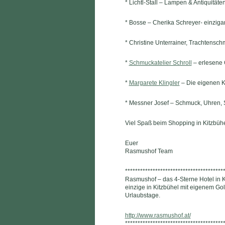
* Lichtl-Stall – Lampen & Antiquitäten
* Bosse – Cherika Schreyer- einzigar
* Christine Unterrainer, Trachtensc
*
Schmuckatelier Schroll
– erlesene 
*
Margarete Klingler
– Die eigenen K
* Messner Josef – Schmuck, Uhren, 
Viel Spaß beim Shopping in Kitzbühel 
Euer
Rasmushof Team
***************************************
Rasmushof – das 4-Sterne Hotel in K
einzige in Kitzbühel mit eigenem Golf
Urlaubstage.
http://www.rasmushof.at/
***************************************