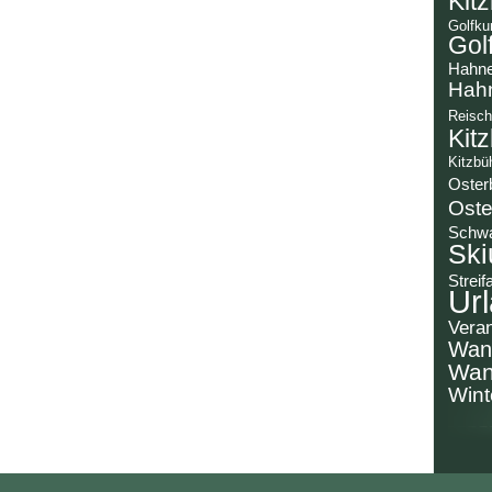
Kit
Golfku
Gol
Hahn
Hah
Reisch
Kit
Kitzbü
Oster
Oste
Schw
Ski
Streif
Url
Veran
Wan
Wan
Wint