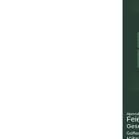
Alpenral
Fei
Gesc
Golffes