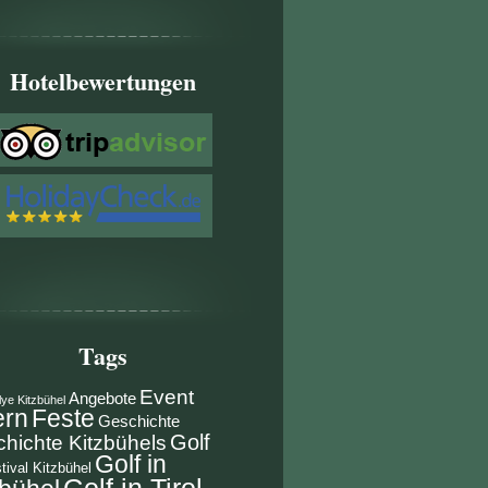
Hotelbewertungen
Tags
Event
Angebote
lye Kitzbühel
ern
Feste
Geschichte
Golf
hichte Kitzbühels
Golf in
tival Kitzbühel
Golf in Tirol