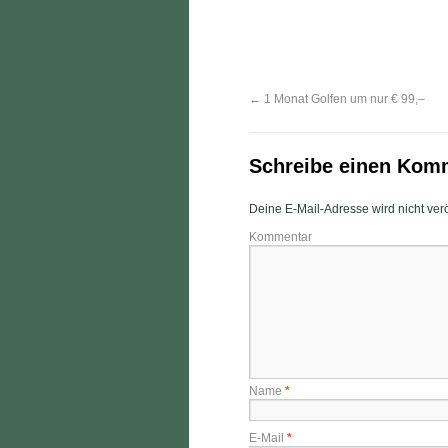
←
1 Monat Golfen um nur € 99,–
Schreibe einen Kom
Deine E-Mail-Adresse wird nicht veröf
Kommentar
Name
*
E-Mail
*