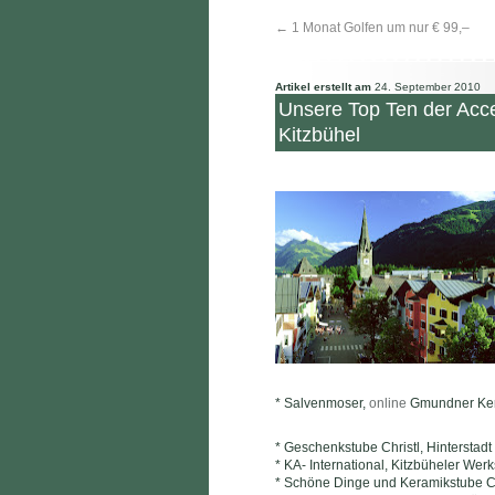
←
1 Monat Golfen um nur € 99,–
Artikel erstellt am
24. September 2010
Unsere Top Ten der Acce
Kitzbühel
* Salvenmoser,
online
Gmundner Ker
* Geschenkstube Christl, Hinterstadt
* KA- International, Kitzbüheler We
* Schöne Dinge und Keramikstube Ch