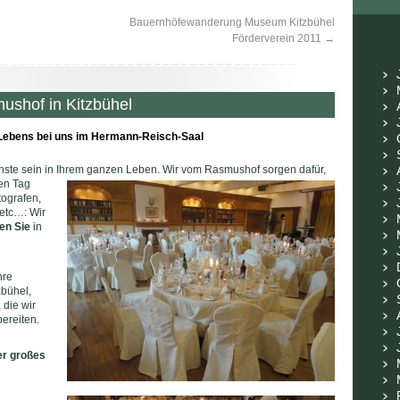
Bauernhöfewanderung Museum Kitzbühel
Förderverein 2011
→
ushof in Kitzbühel
 Lebens bei uns im Hermann-Reisch-Saal
hönste sein in Ihrem ganzen Leben. Wir vom Rasmushof
sorgen dafür,
en Tag
tografen,
etc…: Wir
en Sie
in
hre
bühel,
 die wir
bereiten.
er großes