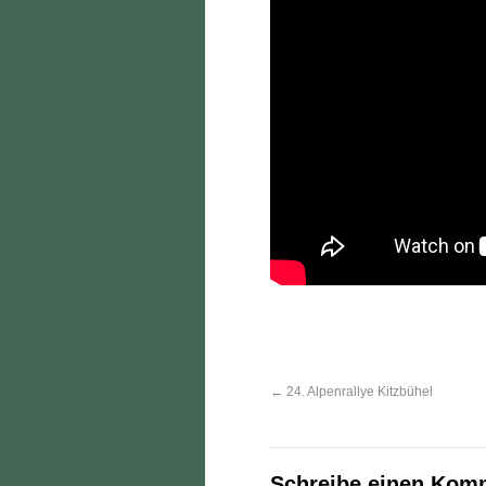
←
24. Alpenrallye Kitzbühel
Schreibe einen Kom