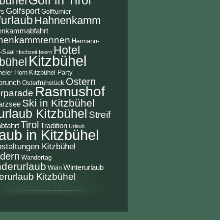
zbühel
Golfsport
rs
Golfturnier
furlaub
Hahnenkamm
enkammabfahrt
nenkammrennen
Hermann-
Hotel
-Saal
Hochzeit feiern
Kitzbühel
zbühel
heler Horn
Kitzbühel Party
Ostern
brunch
Osterfrühstück
Rasmushof
rparade
Ski in Kitzbühel
arzsee
urlaub Kitzbühel
Streif
Tirol
abfahrt
Tradition
Urlaub
aub in Kitzbühel
staltungen Kitzbühel
dern
Wandertag
derurlaub
Winterurlaub
Wein
erurlaub Kitzbühel