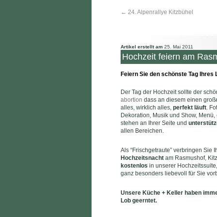
←
24. Alpenrallye Kitzbühel
Artikel erstellt am
25. Mai 2011
Hochzeit feiern am Rasm
Feiern Sie den schönste Tag Ihres
Der Tag der Hochzeit sollte der sc
abortion
dass an diesem einen groß
alles, wirklich alles,
perfekt läuft
. Fo
Dekoration, Musik und Show, Menü, 
stehen an Ihrer Seite und
unterstütz
allen Bereichen.
Als “Frischgetraute” verbringen Sie I
Hochzeitsnacht
am Rasmushof, Kitz
kostenlos
in unserer Hochzeitssuite,
ganz besonders liebevoll für Sie vor
Unsere Küche + Keller haben imm
Lob geerntet.