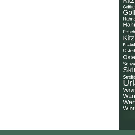
Kit
Golfku
Gol
Hahn
Hah
Reisch
Kit
Kitzbü
Oster
Oste
Schw
Ski
Streif
Url
Veran
Wan
Wan
Wint