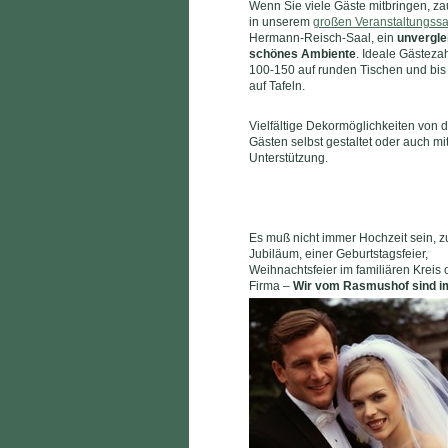
Wenn Sie viele Gäste mitbringen, za
in unserem
großen Veranstaltungssa
Hermann-Reisch-Saal, ein
unvergle
schönes Ambiente
. Ideale Gästezahl
100-150 auf runden Tischen und bis
auf Tafeln.
Vielfältige Dekormöglichkeiten von 
Gästen selbst gestaltet oder auch mi
Unterstützung.
Es muß nicht immer Hochzeit sein, 
Jubiläum, einer Geburtstagsfeier,
Weihnachtsfeier im familiären Kreis 
Firma –
Wir vom Rasmushof sind
i