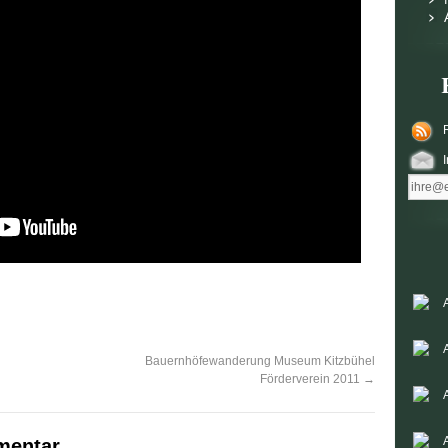
Bauernhöfewanderung Museum Kitzbühel
Förderverein 2011
→
mentar