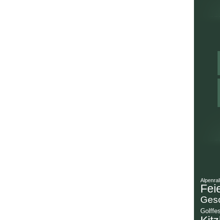
Alpenral
Fei
Gesc
Golffes