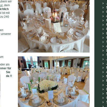
ubern wir
al
, dem
ichlich
 ist mit
 zu 240
den
t unserer
zum
oder als
mmer für
Sie
da !!