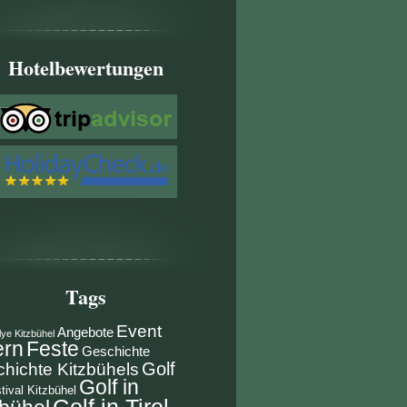
Hotelbewertungen
Tags
Event
Angebote
lye Kitzbühel
ern
Feste
Geschichte
Golf
hichte Kitzbühels
Golf in
tival Kitzbühel
Golf in Tirol