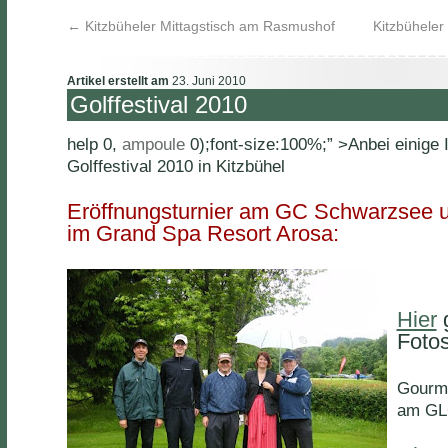
←
Kitzbüheler Mittagstisch am Rasmushof
Kitzbühele
Artikel erstellt am
23. Juni 2010
Golffestival 2010
help 0,
ampoule
0);font-size:100%;” >Anbei einige
Golffestival 2010 in Kitzbühel
Eröffnungsturnier am GC Schwarzs
ee u
im Grand Spa Resort Arosa:
Hier
g
Fotos
Gourme
am GL